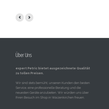
Über Uns
expert Petric bietet ausgezeichnete Qualität
zu tollen Preisen.
Wir sind stets bemüht, unseren Kunden den besten
Service, eine professionelle Beratung und die
neuesten Geräte anzubieten. Wir würden uns über
Ihren Besuch im Shop in Waizenkirchen freuen.