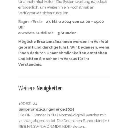
Unannehmlichkeiten. Die Systemwartung ist jedoch
erforderlich, um weiterhin ein Höchstmaß an
Verfügbarkeit sicherzustellen.
Beginn/Ende:
27. März 2024 von 12:00 – 15:00
Uhr
erwartete Ausfallzeit:
3 Stunden
Mögliche Ersatzmaßnahmen wurden im Vorfeld
geprüft und durchgeführt. Wir bedauern, wenn
Ihnen dadurch Unannehmlichkeiten entstehen
und bitten Sie schon im Voraus für Ihr
Verständnis.
Weitere
Neuigkeiten
16
DEZ., 24
23
JUL
Senderumstellungen ende 2024
Tarif
Die ORF Sender in SD ( Normal-digital) werden mit
Die 
7.1.2025 abgeschaltet. Die Deutschen Bundesländer (
Start
RBB,HR,SWR,WDR,MDR,NDR) stellen...
Home 