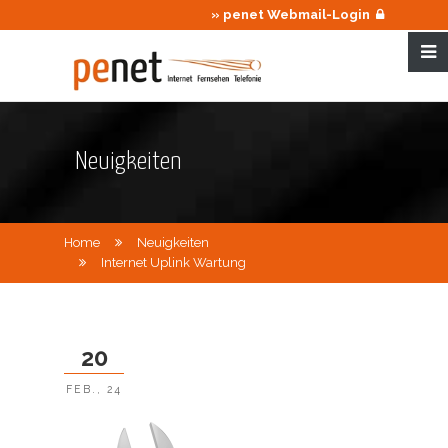
» penet Webmail-Login
Neuigkeiten
Home
Neuigkeiten
Internet Uplink Wartung
20
FEB., 24