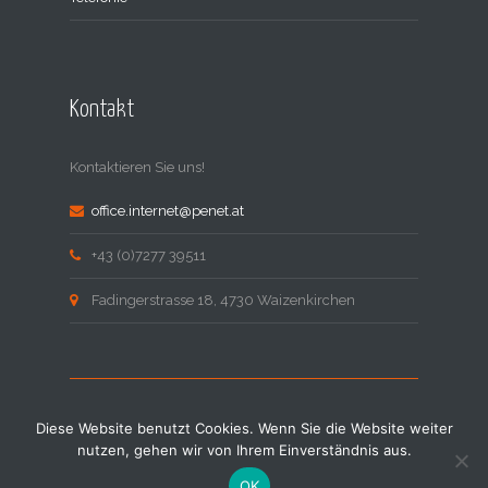
Kontakt
Kontaktieren Sie uns!
office.internet@penet.at
+43 (0)7277 39511
Fadingerstrasse 18, 4730 Waizenkirchen
Diese Website benutzt Cookies. Wenn Sie die Website weiter
© COPYRIGHT MAX PETRIC |
WEBSEITEN
nutzen, gehen wir von Ihrem Einverständnis aus.
ERSTELLUNG: BLUEWEB - WEBDESIGN
OK
DATENSCHUTZERKLÄRUNG
/
KONTAKT