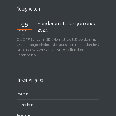
Neuigkeiten
Senderumstellungen ende
16
2024
DEZ.,
24
Die ORF Sender in SD ( Normal-digital) werden mit
7.1.2025 abgeschaltet. Die Deutschen Bundesländer (
RBB,HR,SWR,WDR,MDR,NDR) stellen den
Sendebtrieb...
Unser Angebot
Internet
Fernsehen
Telefonie