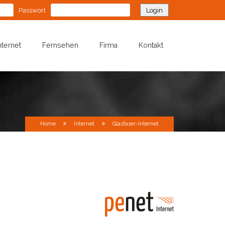
Passwort
nternet
Fernsehen
Firma
Kontakt
Home
Internet
Glasfaser-Internet