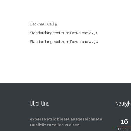
Backhaul Call 5
Standardangebot zum Download 4731
Standardangebot zum Download 4730
Über Uns
Neuigk
expert Petric bietet ausgezeichnete
16
Qualität zu tollen Preisen.
DEZ.,