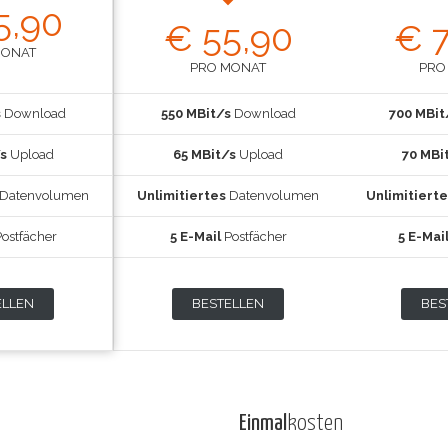
5,90
€ 55,90
€ 7
MONAT
PRO MONAT
PRO
s
Download
550 MBit/s
Download
700 MBit
s
Upload
65 MBit/s
Upload
70 MBi
Datenvolumen
Unlimitiertes
Datenvolumen
Unlimitierte
ostfächer
5 E-Mail
Postfächer
5 E-Mai
ELLEN
BESTELLEN
BES
Einmal
kosten