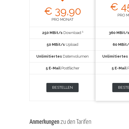
€ 4
€ 39,90
PRO 
PRO MONAT
1
250 MBit/s
Download
360 MBit/
50 MBit/s
Upload
60 MBit/
Unlimitiertes
Datenvolumen
Unlimitiertes
5 E-Mail
Postfächer
5 E-Mail
P
BESTELLEN
BEST
Anmerkungen
zu den Tarifen