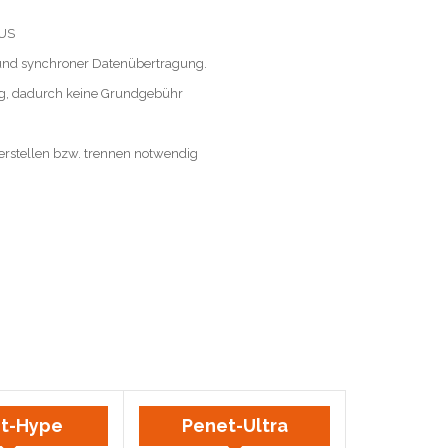
AUS
und synchroner Datenübertragung.
ig, dadurch keine Grundgebühr
rstellen bzw. trennen notwendig
t-Hype
Penet-Ultra