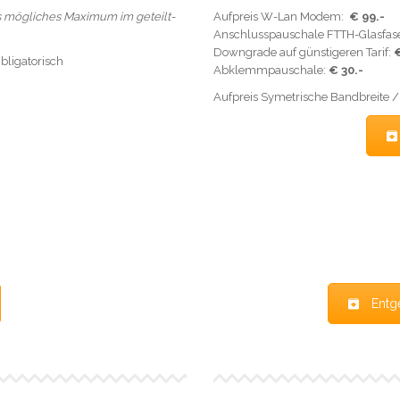
s mögliches Maximum im geteilt-
Aufpreis W-Lan Modem:
€ 99.-
Anschlusspauschale FTTH-Glasfaser
Downgrade auf günstigeren Tarif:
€
Obligatorisch
Abklemmpauschale:
€ 30.-
Aufpreis Symetrische Bandbreite /
Entg