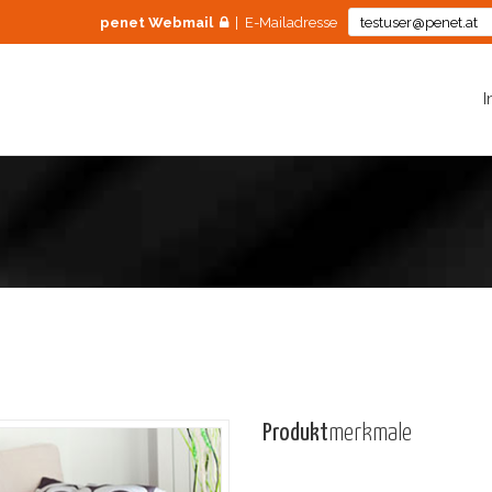
penet Webmail
| E-Mailadresse
I
Produkt
merkmale