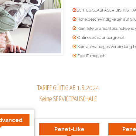
ECHTES GLASFASER BIS INS H
Hohe Geschwindigkeiten auf Gr
Kein Telefonanschluss notwend
Onlinezeit ist unbergrenzt
Kein aufwändiges Verbindung he
Fixe IP möglich
TARIFE GÜLTIG AB 1.8.2024
Keine SERVICEPAUSCHALE
dvanced
Penet-Like
Pene