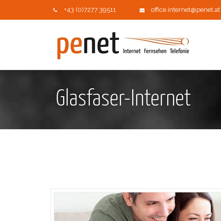
+43 (0)7277 39511
office.internet@penet.at
Glasfaser-Internet