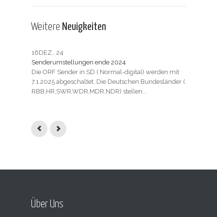
Weitere
Neuigkeiten
16
DEZ., 24
23
JUL
Senderumstellungen ende 2024
Tarif
Die ORF Sender in SD ( Normal-digital) werden mit
Die 
7.1.2025 abgeschaltet. Die Deutschen Bundesländer (
Start
RBB,HR,SWR,WDR,MDR,NDR) stellen...
Home 
Über Uns