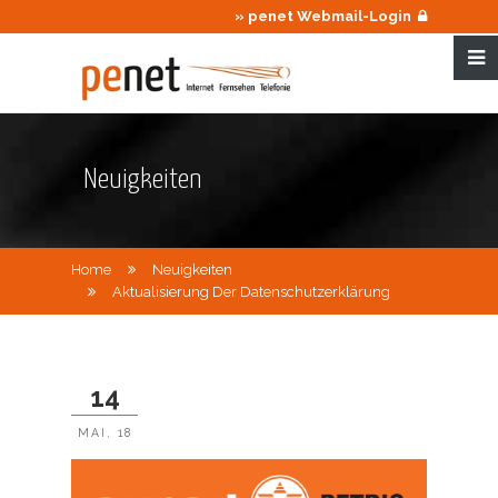
» penet Webmail-Login
Neuigkeiten
Home
Neuigkeiten
Aktualisierung Der Datenschutzerklärung
14
MAI, 18