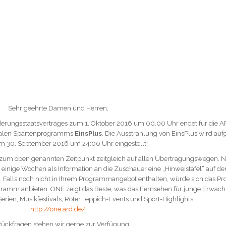
Sehr geehrte Damen und Herren,
derungsstaatsvertrages zum 1. Oktober 2016 um 00.00 Uhr endet für die A
italen Spartenprogramms
EinsPlus
. Die Ausstrahlung von EinsPlus wird au
m 30. September 2016 um 24:00 Uhr eingestellt!
 zum oben genannten Zeitpunkt zeitgleich auf allen Übertragungswegen. 
einige Wochen als Information an die Zuschauer eine „Hinweistafel“ auf d
ert. Falls noch nicht in Ihrem Programmangebot enthalten, würde sich das 
rogramm anbieten. ONE zeigt das Beste, was das Fernsehen für junge Erwac
 Serien, Musikfestivals, Roter Teppich-Events und Sport-Highlights.
http://one.ard.de/
Rückfragen stehen wir gerne zur Verfügung.