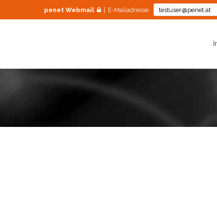
penet Webmail
| E-Mailadresse
I