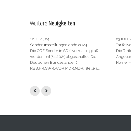
Weitere
Neuigkeiten
16
DEZ., 24
23
JULI, 
Senderumstellungen ende 2024
Tarife N
Die ORF Sender in SD ( Normal-digital)
Die Tar
werden mit 7.1.2025 abgeschaltet. Die
Angepass
Deutschen Bundesländer (
Home ==>
RBB,HR,SWR,WDR,MDR,NDR) stellen...