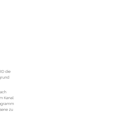
RD die
fgrund
Nach
em Kanal
Programm
hsene zu