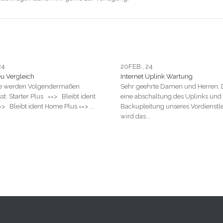
24
20
FEB., 24
eu Vergleich
Internet Uplink Wartung
ife werden Volgendermaßen
Sehr geehrte Damen und Herren,
t: Starter Plus ==> Bleibt ident
eine abschaltung des Uplinks und
 Bleibt ident Home Plus ==> ...
Backupleitung unseres Vordienstle
wird das...