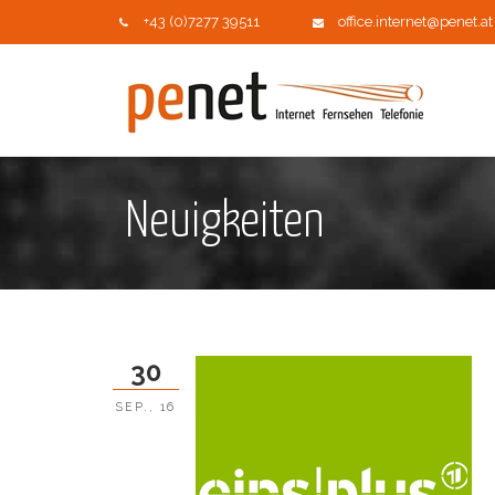
+43 (0)7277 39511
office.internet@penet.at
Neuigkeiten
30
SEP., 16