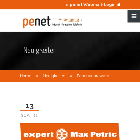
» penet Webmail-Login
Neuigkeiten
Home
Neuigkeiten
Feuerwehraward
13
SEP., 21