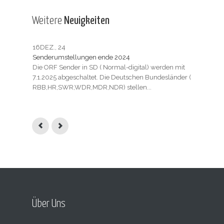
Weitere
Neuigkeiten
16
DEZ., 24
23
JUL
Senderumstellungen ende 2024
Tarif
Die ORF Sender in SD ( Normal-digital) werden mit
Die 
7.1.2025 abgeschaltet. Die Deutschen Bundesländer (
Start
RBB,HR,SWR,WDR,MDR,NDR) stellen...
Home 
Über Uns