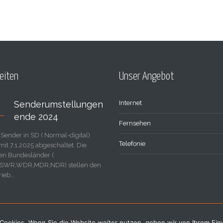
eiten
Unser Angebot
Senderumstellungen
Internet
ende 2024
Fernsehen
Sender in SD ( Normal-digital)
Telefonie
it 7.1.2025 abgeschaltet. Die
en Bundesländer (
SWR,WDR,MDR,NDR) stellen den
ieb...
Cookies. Wenn Sie die Website weiter nutzen, gehen wir von Ihrem Ein