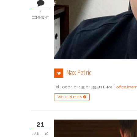
0
COMMENT
Max Petric
Tel.: 0664 8419984 39511 E-Mail:
office.inte
WEITERLESEN
21
JAN., 16