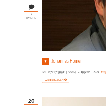
0
COMMENT
Johannes Humer
Tel.: 07277 39511 | 0664 8419988 E-Mail:
tv@
WEITERLESEN
20