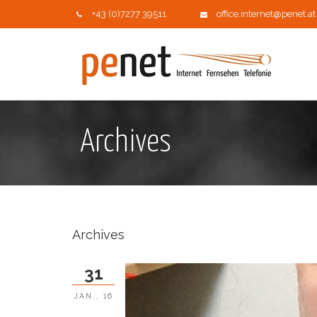
+43 (0)7277 39511
office.internet@penet.at
Archives
Archives
31
JAN., 16