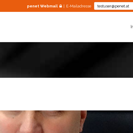
penet Webmail
| E-Mailadresse
I