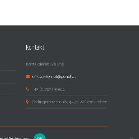
Kontakt
Kontaktieren Sie uns!
office.internet@penet.at
+43 (0)7277 39511
Fadingerstrasse 18, 4730 Waizenkirchen
verständnis aus.
OK