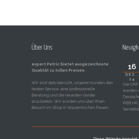
Über Uns
Neuigk
expert Petric bietet ausgezeichnete
16
Qualität zu tollen Preisen.
DEZ.,
24
Wir sind stets bemüht, unseren Kunden den
Die ORF 
besten Service, eine professionelle
werden m
Beratung und die neuesten Geräte
Deutsch
anzubieten. Wir würden uns über Ihren
RBB,HR,
Besuch im Shop in Waizenkirchen freuen.
Sendebtr
Diese Website benutzt 