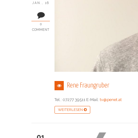
JAN., 16
0
COMMENT
Rene Fraungruber
Tel.: 07277 39511 E-Mail:
tv@penet.at
WEITERLESEN
01